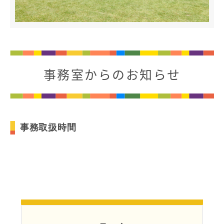
1日の流れ
クラブ活動
総合活動
施設・設備紹介
制服紹介
家庭との連携
事務室からのお知らせ
安全な生活への取り組み
健康な学校生活への取り組み
毎日の食事に心をこめて
事務取扱時間
ADMISSION
入試・入学案内
入学試験日程
学校説明会
オープンスクール
入学金・学費一覧
編入学試験