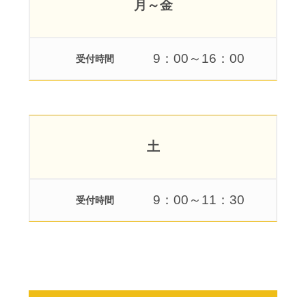
よくあるご質問
月～金
INFORMATION
総合案内
9：00～16：00
受付時間
ニュース・トピック一覧
お問い合わせ
キャンパスマップ
アクセスマップ
土
緊急・災害時の対応
ご支援をお考えの方へ
個人情報保護への取り組み
このサイトについて
9：00～11：30
受付時間
採用情報
地の塩、世の光（スクール・モットー）