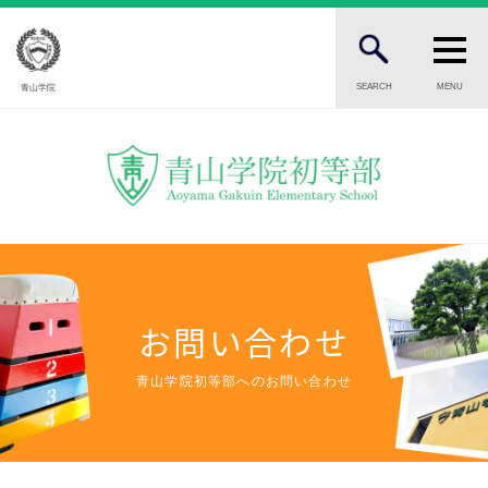
SEARCH
MENU
青山学院
FOR STUDENTS AND PARENTS
児童・保護者の方へ
FOR PROSPECTIVE STUDENTS
受験生の方へ
FOR PUBLIC
一般の方へ
お問い合わせ
INTRODUCTION
青山学院初等部へのお問い合わせ
学校紹介
初等部 部長挨拶
教育理念・目標