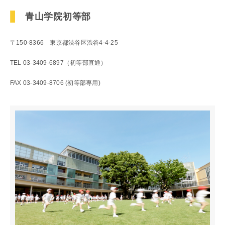
初等部の歴史
青山学院初等部
特色ある教育
児童数・教職員数
一貫校の流れ
〒150-8366 東京都渋谷区渋谷4-4-25
TEL 03-3409-6897（初等部直通）
EDUCATION
FAX 03-3409-8706 (初等部専用)
教育の特色・紹介
教育課程
初等部の学習
キリスト教教育
国際交流
ICTを活用した授業
国内短期留学
SCHOOL LIFE
スクールライフ
スクールカレンダー