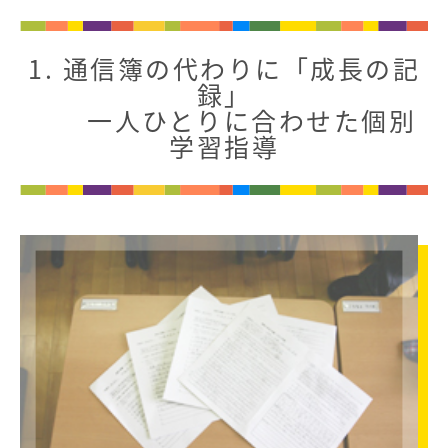
初等部の歴史
特色ある教育
1. 通信簿の代わりに「成長の記
児童数・教職員数
録」
一貫校の流れ
一人ひとりに合わせた個別
EDUCATION
学習指導
教育の特色・紹介
教育課程
初等部の学習
キリスト教教育
国際交流
ICTを活用した授業
国内短期留学
SCHOOL LIFE
スクールライフ
スクールカレンダー