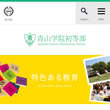
SEARCH
MENU
青山学院
FOR STUDENTS AND PARENTS
児童・保護者の方へ
FOR PROSPECTIVE STUDENTS
受験生の方へ
FOR PUBLIC
一般の方へ
特色ある教育
INTRODUCTION
Distinctive Education
学校紹介
初等部 部長挨拶
教育理念・目標