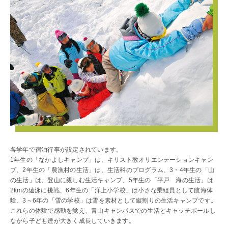
よくあるご質問
INFORMATION
総合案内
ニュース・トピック一覧
お問い合わせ
キャンパスマップ
アクセスマップ
緊急・災害時の対応
ご支援をお考えの方へ
個人情報保護への取り組み
このサイトについて
各学年で宿泊行事が設定されています。
採用情報
1年生の「なかよしキャンプ」は、キリスト教オリエンテーションキャン
地の塩、世の光（スクール・モットー）
プ、2年生の「農漁村の生活」は、生活科のプログラム、3・4年生の「山
の生活」は、登山に親しむ生活キャンプ、5年生の「平戸 海の生活」は
2kmの遠泳に挑戦、6年生の「洋上小学校」は小さな乗組員として航海体
験、3～6年の「雪の学校」は雪を素材として縦割りの生活キャンプです。
これらの体験で感動を覚え、青山キャンパスでの生活とキャッチボールし
ながら子ども達が大きく成長していきます。