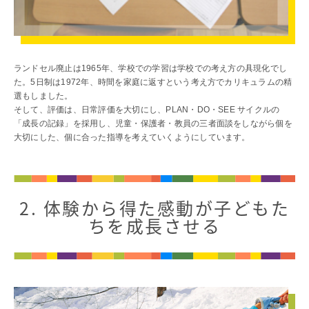
1日の流れ
クラブ活動
総合活動
施設・設備紹介
ランドセル廃止は1965年、学校での学習は学校での考え方の具現化でし
制服紹介
た。5日制は1972年、時間を家庭に返すという考え方でカリキュラムの精
家庭との連携
選もしました。
そして、評価は、日常評価を大切にし、PLAN・DO・SEE サイクルの
安全な生活への取り組み
「成長の記録」を採用し、児童・保護者・教員の三者面談をしながら個を
健康な学校生活への取り組み
大切にした、個に合った指導を考えていくようにしています。
毎日の食事に心をこめて
ADMISSION
2. 体験から得た感動が子どもた
入試・入学案内
ちを成長させる
入学試験日程
学校説明会
オープンスクール
入学金・学費一覧
編入学試験