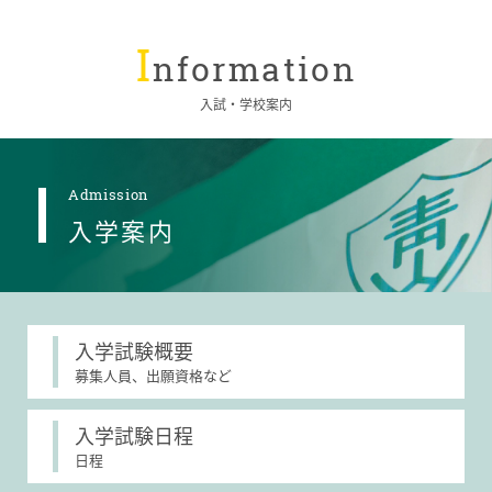
I
nformation
入試・学校案内
Admission
入学案内
入学試験概要
募集人員、出願資格など
入学試験日程
日程