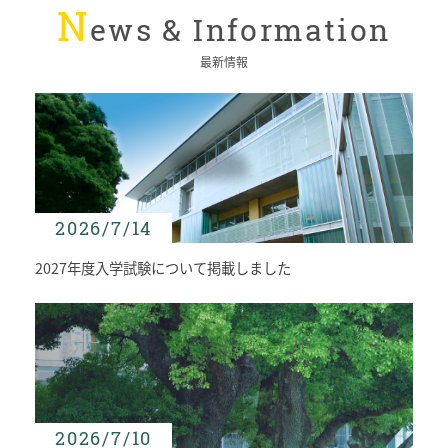
N
初等部の歴史
ews &
I
nformation
特色ある教育
児童数・教職員数
最新情報
一貫校の流れ
EDUCATION
教育の特色・紹介
教育課程
2026/7/14
初等部の学習
キリスト教教育
2027年度入学試験について掲載しました
国際交流
ICTを活用した授業
国内短期留学
SCHOOL LIFE
スクールライフ
2026/7/10
スクールカレンダー