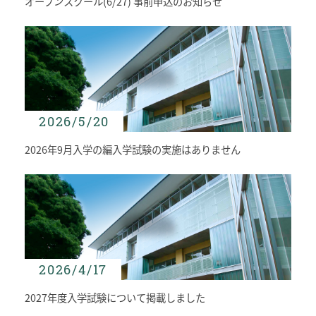
よくあるご質問
オープンスクール(6/27) 事前申込のお知らせ
INFORMATION
総合案内
ニュース・トピック一覧
お問い合わせ
キャンパスマップ
2026/5/20
アクセスマップ
2026年9月入学の編入学試験の実施はありません
緊急・災害時の対応
ご支援をお考えの方へ
個人情報保護への取り組み
このサイトについて
採用情報
地の塩、世の光（スクール・モットー）
2026/4/17
2027年度入学試験について掲載しました