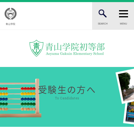
SEARCH
MENU
青山学院
FOR STUDENTS AND PARENTS
児童・保護者の方へ
FOR PROSPECTIVE STUDENTS
受験生の方へ
FOR PUBLIC
受験生の方へ
一般の方へ
To Candidates
INTRODUCTION
学校紹介
初等部 部長挨拶
教育理念・目標