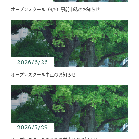
1日の流れ
オープンスクール（9/5）事前申込のお知らせ
クラブ活動
総合活動
施設・設備紹介
制服紹介
家庭との連携
安全な生活への取り組み
健康な学校生活への取り組み
2026/6/26
毎日の食事に心をこめて
オープンスクール中止のお知らせ
ADMISSION
入試・入学案内
入学試験日程
学校説明会
オープンスクール
入学金・学費一覧
2026/5/29
編入学試験