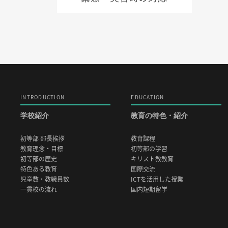
INTRODUCTION
EDUCATION
学校紹介
教育の特色・紹介
初等部 部長挨拶
教育課程
教育理念・目標
初等部の学習
初等部の歴史
キリスト教教育
特色ある教育
国際交流
児童数・教職員数
ICTを活用した授業
一貫校の流れ
国内短期留学