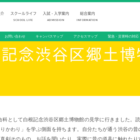
紹介
スクールライフ
入試・入学案内
総合案内
SCHOOL LIFE
ADMISSION
INFORMATION
お問い合わせ
キャンパスマップ
アクセスマップ
緊急・災害時の対応
FOR PROSPECTIVE STUDENTS
受験生の方へ
根記念渋谷区郷土
SCHOOL LIFE
ADMISSION
スクールライフ
入試・入学
スクールカレンダー
入学試験日程
1日の流れ
学校説明会
クラブ活動
オープンスク
総合活動
入学金・学費
施設・設備紹介
編入学試験
会の合科として白根記念渋谷区郷土博物館の見学に行きました。
制服紹介
よくあるご質
つりかわり」を学ぶ側面を持ちます。自分たちが通う渋谷の昔
家庭との連携
は真剣そのもの。お話を聞いたり、実際に昔の道具に触れたり