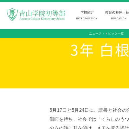
学校紹介
教育の特色・
INTRODUCTION
EDUCATION
ニュース・トピック一覧
FOR STUDENTS AND PARENTS
児童・保護者の方へ
3年 白
INTRODUCTION
EDUCATION
学校紹介
教育の特色・紹介
初等部 部長挨拶
教育課程
教育理念・目標
初等部の学習
初等部の歴史
キリスト教教育
特色ある教育
国際交流
児童数・教職員数
ICTを活用した授業
5月17日と5月24日に、読書と社
一貫校の流れ
国内短期留学
側面を持ち、社会では「くらしのう
の方の話に耳を傾け、メモを取る姿