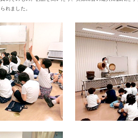
安全な生活への取り組み
健康な学校生活への取り組み
見られました。
毎日の食事に心をこめて