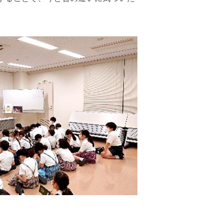
このサイトについて
採用情報
地の塩、世の光（スクール・モットー）