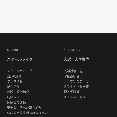
SCHOOL LIFE
ADMISSION
スクールライフ
入試・入学案内
スクールカレンダー
入学試験日程
1日の流れ
学校説明会
クラブ活動
オープンスクール
総合活動
入学金・学費一覧
施設・設備紹介
編入学試験
制服紹介
よくあるご質問
家庭との連携
安全な生活への取り組み
健康な学校生活への取り組み