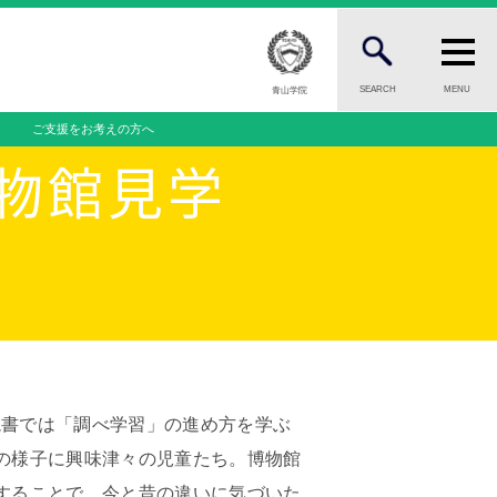
SEARCH
MENU
青山学院
ご支援をお考えの方へ
FOR PUBLIC
一般の方へ
博物館見学
INFORMATION
案内
総合案内
ニュース・トピック一覧
お問い合わせ
ール
キャンパスマップ
一覧
アクセスマップ
緊急・災害時の対応
読書では「調べ学習」の進め方を学ぶ
問
ご支援をお考えの方へ
の様子に興味津々の児童たち。博物館
個人情報保護への取り組み
することで、今と昔の違いに気づいた