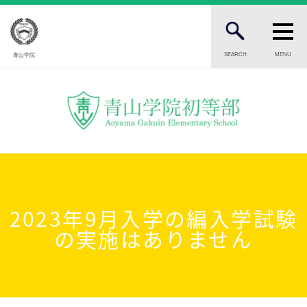
SEARCH
MENU
青山学院
FOR STUDENTS AND PARENTS
児童・保護者の方へ
FOR PROSPECTIVE STUDENTS
受験生の方へ
FOR PUBLIC
一般の方へ
2023年9月入学の編入学試験
の実施はありません
INTRODUCTION
学校紹介
初等部 部長挨拶
教育理念・目標