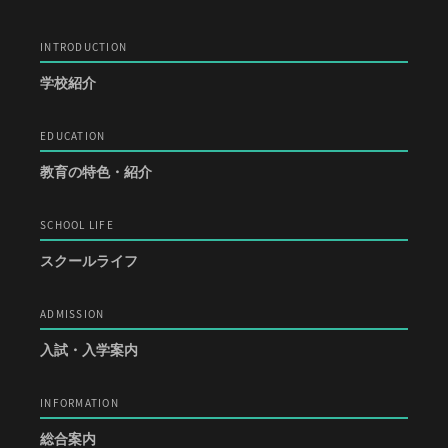
よくあるご質問
INFORMATION
INTRODUCTION
総合案内
学校紹介
ニュース・トピック一覧
EDUCATION
お問い合わせ
キャンパスマップ
教育の特色・紹介
アクセスマップ
緊急・災害時の対応
SCHOOL LIFE
ご支援をお考えの方へ
個人情報保護への取り組み
スクールライフ
このサイトについて
採用情報
ADMISSION
地の塩、世の光（スクール・モットー）
入試・入学案内
INFORMATION
総合案内