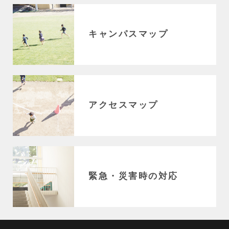
1日の流れ
クラブ活動
総合活動
キャンパスマップ
施設・設備紹介
制服紹介
家庭との連携
安全な生活への取り組み
健康な学校生活への取り組み
アクセスマップ
毎日の食事に心をこめて
ADMISSION
入試・入学案内
入学試験日程
緊急・災害時の対応
学校説明会
オープンスクール
入学金・学費一覧
編入学試験