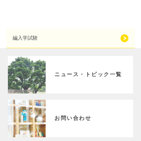
初等部の歴史
特色ある教育
児童数・教職員数
一貫校の流れ
編入学試験
EDUCATION
教育の特色・紹介
教育課程
初等部の学習
ニュース・トピック一覧
キリスト教教育
国際交流
ICTを活用した授業
国内短期留学
SCHOOL LIFE
お問い合わせ
スクールライフ
スクールカレンダー