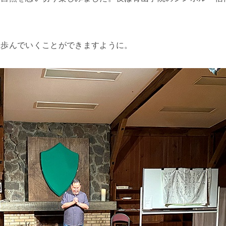
安全な生活への取り組み
健康な学校生活への取り組み
毎日の食事に心をこめて
に歩んでいくことができますように。