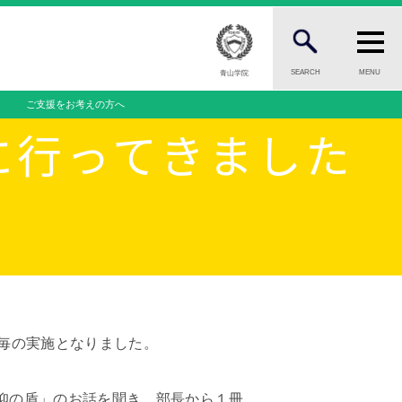
SEARCH
MENU
青山学院
ご支援をお考えの方へ
FOR PUBLIC
一般の方へ
に行ってきました
INFORMATION
案内
総合案内
ニュース・トピック一覧
お問い合わせ
ール
キャンパスマップ
一覧
アクセスマップ
緊急・災害時の対応
毎の実施となりました。
問
ご支援をお考えの方へ
個人情報保護への取り組み
仰の盾」のお話を聞き、部長から１冊