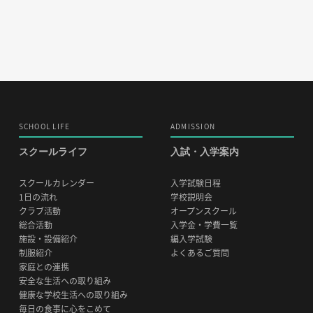
SCHOOL LIFE
ADMISSION
スクールライフ
入試・入学案内
スクールカレンダー
入学試験日程
1日の流れ
学校説明会
クラブ活動
オープンスクール
総合活動
入学金・学費一覧
施設・設備紹介
編入学試験
制服紹介
よくあるご質問
家庭との連携
安全な生活への取り組み
健康な学校生活への取り組み
毎日の食事に心をこめて