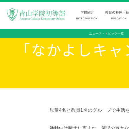
学校紹介
教育の特色・
INTRODUCTION
EDUCATION
ニュース・トピック一覧
FOR STUDENTS AND PARENTS
児童・保護者の方へ
「なかよしキャ
INTRODUCTION
EDUCATION
学校紹介
教育の特色・紹介
初等部 部長挨拶
教育課程
教育理念・目標
初等部の学習
初等部の歴史
キリスト教教育
特色ある教育
国際交流
児童数・教職員数
ICTを活用した授業
児童4名と教員1名のグループで生活
一貫校の流れ
国内短期留学
活動中は晴天に恵まれ、清里の豊か