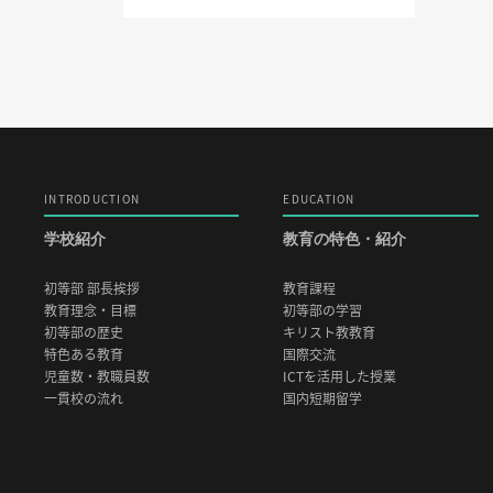
INTRODUCTION
EDUCATION
学校紹介
教育の特色・紹介
初等部 部長挨拶
教育課程
教育理念・目標
初等部の学習
初等部の歴史
キリスト教教育
特色ある教育
国際交流
児童数・教職員数
ICTを活用した授業
一貫校の流れ
国内短期留学