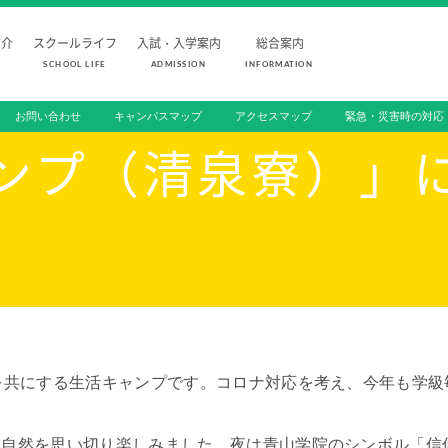
紹介
スクールライフ
入試・入学案内
総合案内
SCHOOL LIFE
ADMISSION
INFORMATION
お問い合わせ
キャンパスマップ
アクセスマップ
緊急・災害時の対応
FOR PROSPECTIVE STUDENTS
受験生の方へ
ンプ（清泉寮）」
SCHOOL LIFE
ADMISSION
スクールライフ
入試・入学
スクールカレンダー
入学試験日程
1日の流れ
学校説明会
クラブ活動
オープンスク
総合活動
入学金・学費
施設・設備紹介
編入学試験
を共にする生活キャンプです。コロナ対応を考え、今年も学級
制服紹介
よくあるご質
家庭との連携
な自然を思い切り楽しみました。夜は青山学院のシンボル「信