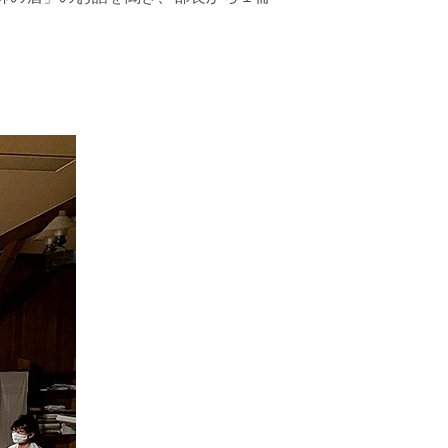
このサイトについて
採用情報
地の塩、世の光（スクール・モットー）