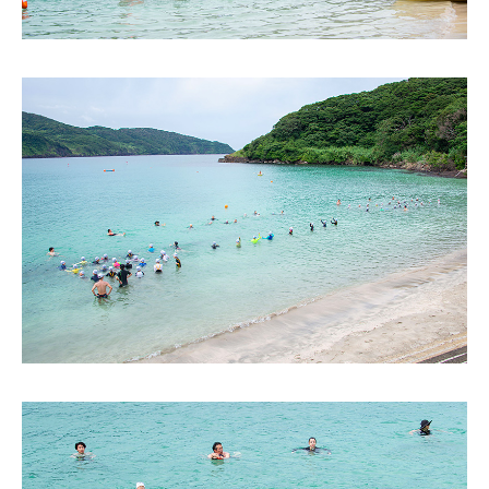
よくあるご質問
INFORMATION
総合案内
ニュース・トピック一覧
お問い合わせ
キャンパスマップ
アクセスマップ
緊急・災害時の対応
ご支援をお考えの方へ
個人情報保護への取り組み
このサイトについて
採用情報
地の塩、世の光（スクール・モットー）