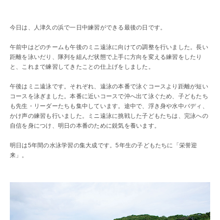
初等部の歴史
特色ある教育
今日は、人津久の浜で一日中練習ができる最後の日です。
児童数・教職員数
一貫校の流れ
午前中はどのチームも午後のミニ遠泳に向けての調整を行いました。長い
距離を泳いだり、隊列を組んだ状態で上手に方向を変える練習をしたり
EDUCATION
と、これまで練習してきたことの仕上げをしました。
教育の特色・紹介
午後はミニ遠泳です。それぞれ、遠泳の本番で泳ぐコースより距離が短い
コースを泳ぎました。本番に近いコースで沖へ出て泳ぐため、子どもたち
教育課程
も先生・リーダーたちも集中しています。途中で、浮き身や水中バディ、
初等部の学習
かけ声の練習も行いました。ミニ遠泳に挑戦した子どもたちは、完泳への
キリスト教教育
自信を身につけ、明日の本番のために鋭気を養います。
国際交流
明日は5年間の水泳学習の集大成です。5年生の子どもたちに「栄誉迎
ICTを活用した授業
来」。
国内短期留学
SCHOOL LIFE
スクールライフ
スクールカレンダー