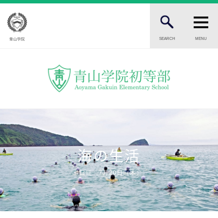
SEARCH
MENU
青山学院
FOR STUDENTS AND PARENTS
児童・保護者の方へ
FOR PROSPECTIVE STUDENTS
受験生の方へ
FOR PUBLIC
一般の方へ
海の生活
INTRODUCTION
4日目 7月20日（木）
学校紹介
初等部 部長挨拶
教育理念・目標