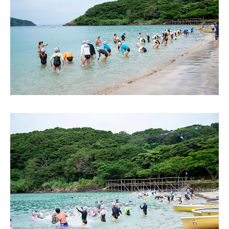
1日の流れ
クラブ活動
総合活動
施設・設備紹介
制服紹介
家庭との連携
安全な生活への取り組み
健康な学校生活への取り組み
毎日の食事に心をこめて
ADMISSION
入試・入学案内
入学試験日程
学校説明会
オープンスクール
入学金・学費一覧
編入学試験