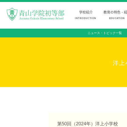
学校紹介
教育の特色・
INTRODUCTION
EDUCATION
ニュース・トピック一覧
FOR STUDENTS AND PARENTS
児童・保護者の方へ
INTRODUCTION
EDUCATION
洋上
学校紹介
教育の特色・紹介
初等部 部長挨拶
教育課程
教育理念・目標
初等部の学習
初等部の歴史
キリスト教教育
特色ある教育
国際交流
児童数・教職員数
ICTを活用した授業
一貫校の流れ
国内短期留学
第50回（2024年）洋上小学校