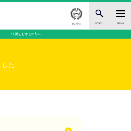
SEARCH
MENU
青山学院
ご支援をお考えの方へ
FOR PUBLIC
一般の方へ
INFORMATION
ました
案内
総合案内
ニュース・トピック一覧
お問い合わせ
ール
キャンパスマップ
一覧
アクセスマップ
緊急・災害時の対応
問
ご支援をお考えの方へ
個人情報保護への取り組み