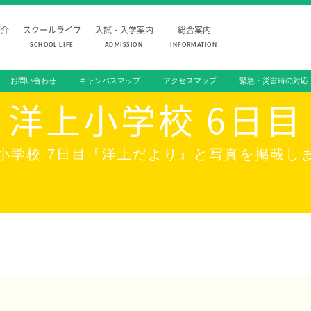
紹介
スクールライフ
入試・入学案内
総合案内
SCHOOL LIFE
ADMISSION
INFORMATION
お問い合わせ
キャンパスマップ
アクセスマップ
緊急・災害時の対応
FOR PROSPECTIVE STUDENTS
受験生の方へ
洋上小学校 6日目
SCHOOL LIFE
ADMISSION
小学校 7日目『洋上だより』と写真を掲載し
スクールライフ
入試・入学
スクールカレンダー
入学試験日程
1日の流れ
学校説明会
クラブ活動
オープンスク
総合活動
入学金・学費
施設・設備紹介
編入学試験
制服紹介
よくあるご質
家庭との連携