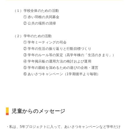
よくあるご質問
（１）学校全体のための活動
INFORMATION
① 赤い羽根の共同募金
② 公共の場所の清掃
総合案内
ニュース・トピック一覧
（２）学年のための活動
お問い合わせ
① 学年ミーティングの司会
キャンパスマップ
② 学年の生活の振り返りと行動目標づくり
アクセスマップ
③ 学年のルール等の策定（高学年棟の「生活のきまり」）
緊急・災害時の対応
④ 学年掲示板の運用方法の検討および運用
⑤ 学年の親睦を深めるための遊びの企画・運営
ご支援をお考えの方へ
⑥ あいさつキャンペーン（1学期後半より毎朝）
個人情報保護への取り組み
このサイトについて
採用情報
地の塩、世の光（スクール・モットー）
児童からのメッセージ
・私は、5年プロジェクトに入って、あいさつキャンペーンなど学年だけ