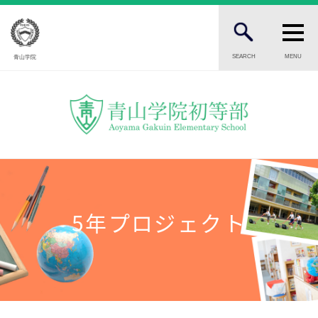
SEARCH
MENU
青山学院
FOR STUDENTS AND PARENTS
児童・保護者の方へ
FOR PROSPECTIVE STUDENTS
受験生の方へ
FOR PUBLIC
一般の方へ
5年プロジェクト
INTRODUCTION
学校紹介
初等部 部長挨拶
教育理念・目標