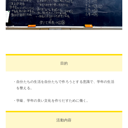
1日の流れ
クラブ活動
総合活動
施設・設備紹介
制服紹介
家庭との連携
安全な生活への取り組み
健康な学校生活への取り組み
毎日の食事に心をこめて
目的
ADMISSION
・自分たちの生活を自分たちで作ろうとする意識で、学年の生活
入試・入学案内
を整える。
入学試験日程
学校説明会
・学級、学年の良い文化を作りだすために働く。
オープンスクール
入学金・学費一覧
活動内容
編入学試験