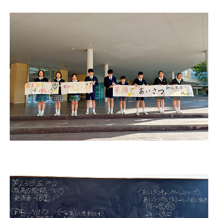
初等部の歴史
特色ある教育
児童数・教職員数
一貫校の流れ
EDUCATION
教育の特色・紹介
教育課程
初等部の学習
キリスト教教育
国際交流
ICTを活用した授業
国内短期留学
SCHOOL LIFE
スクールライフ
スクールカレンダー