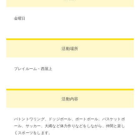
よくあるご質問
INFORMATION
金曜日
総合案内
ニュース・トピック一覧
お問い合わせ
活動場所
キャンパスマップ
アクセスマップ
緊急・災害時の対応
プレイルーム・西屋上
ご支援をお考えの方へ
個人情報保護への取り組み
このサイトについて
採用情報
活動内容
地の塩、世の光（スクール・モットー）
バトントワリング、ドッジボール、ポートボール、バスケットボ
ール、サッカー、大縄など体力作りなどをしながら、仲間と楽し
くスポーツをします。