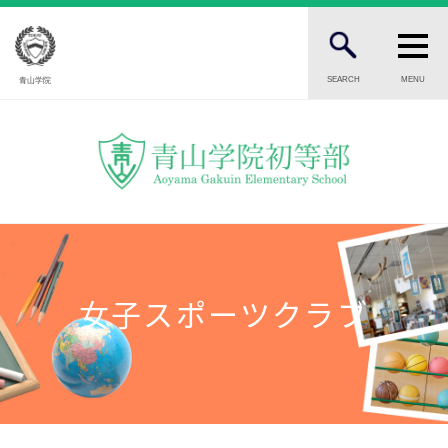
SEARCH
MENU
青山学院
FOR STUDENTS AND PARENTS
児童・保護者の方へ
FOR PROSPECTIVE STUDENTS
受験生の方へ
FOR PUBLIC
一般の方へ
女子スポーツクラブ
INTRODUCTION
学校紹介
初等部 部長挨拶
教育理念・目標