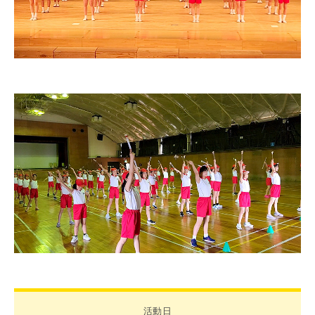
1日の流れ
クラブ活動
総合活動
施設・設備紹介
制服紹介
家庭との連携
安全な生活への取り組み
健康な学校生活への取り組み
毎日の食事に心をこめて
ADMISSION
入試・入学案内
入学試験日程
学校説明会
オープンスクール
入学金・学費一覧
編入学試験
活動日