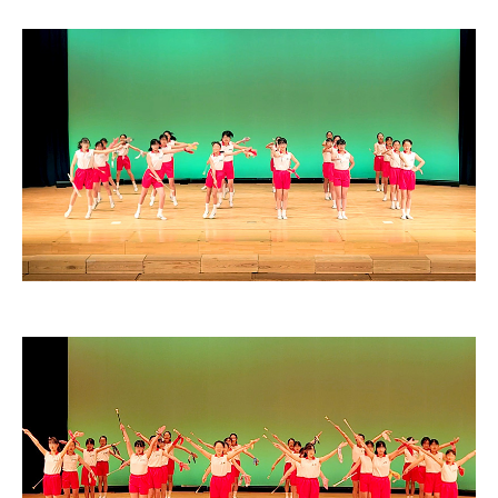
初等部の歴史
特色ある教育
児童数・教職員数
一貫校の流れ
EDUCATION
教育の特色・紹介
教育課程
初等部の学習
キリスト教教育
国際交流
ICTを活用した授業
国内短期留学
SCHOOL LIFE
スクールライフ
スクールカレンダー